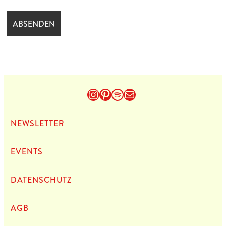
Instagram
Pinterest
Spotify
E-Mail
NEWS­LET­TER
EVENTS
DATEN­SCHUTZ
AGB