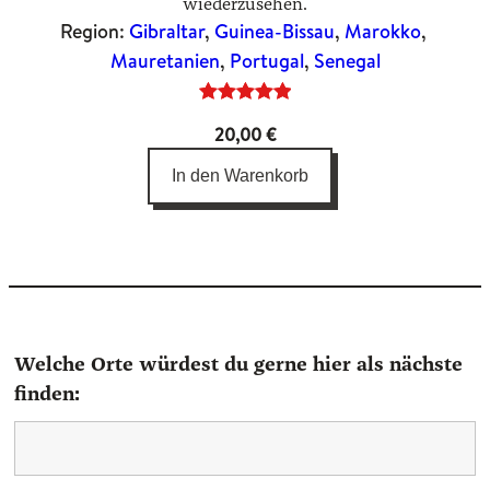
wiederzusehen.
Region:
Gibraltar
, 
Guinea-Bissau
, 
Marokko
, 
Mauretanien
, 
Portugal
, 
Senegal
Bewertet
3
20,00
€
mit
5.00
von 5,
In den Warenkorb
basierend
auf
Kundenbewertungen
Welche Orte würdest du gerne hier als nächste
finden: