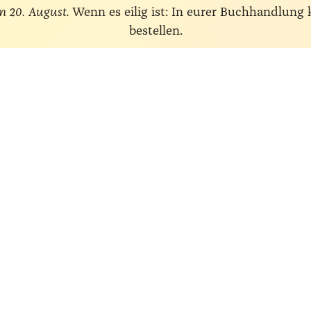
m 20. August.
Wenn es eilig ist: In eurer Buchhandlung
bestellen.