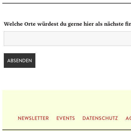
Welche Orte würdest du gerne hier als nächste fi
NEWS­LET­TER
EVENTS
DATEN­SCHUTZ
A