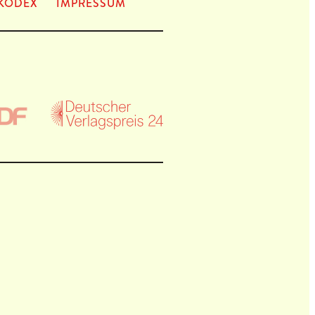
KODEX
IMPRES­SUM