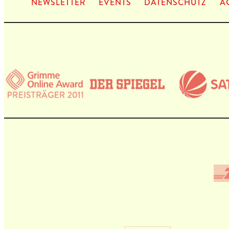
NEWS­LET­TER
EVENTS
DATEN­SCHUTZ
A