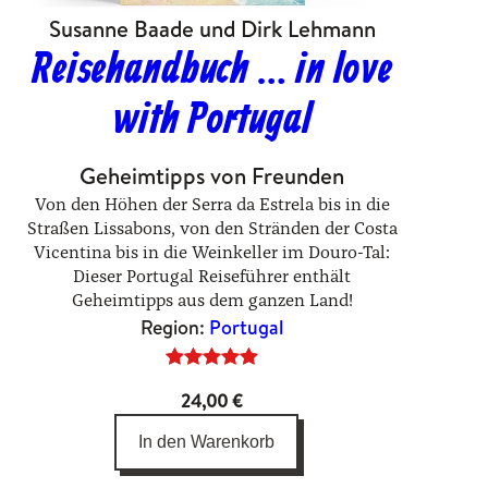
Susanne Baade und Dirk Lehmann
Reisehandbuch … in love
with Portugal
Geheimtipps von Freunden
Von den Höhen der Serra da Estrela bis in die
Straßen Lissabons, von den Stränden der Costa
Vicentina bis in die Weinkeller im Douro-Tal:
Dieser Portugal Reiseführer enthält
Geheimtipps aus dem ganzen Land!
Region:
Portugal
Bewertet
1
24,00
€
mit
5.00
von 5,
In den Warenkorb
basierend