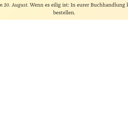
m 20. August.
Wenn es eilig ist: In eurer Buchhandlung
bestellen.