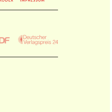
KODEX
IMPRES­SUM