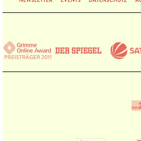
NEWS­LET­TER
EVENTS
DATEN­SCHUTZ
A