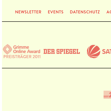
NEWS­LET­TER
EVENTS
DATEN­SCHUTZ
A