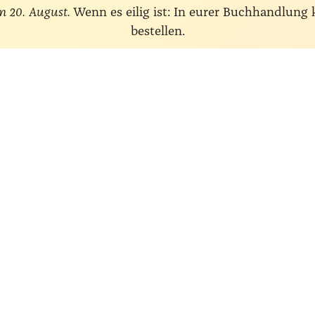
m 20. August.
Wenn es eilig ist: In eurer Buchhandlung
bestellen.