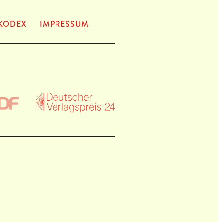
KODEX
IMPRES­SUM