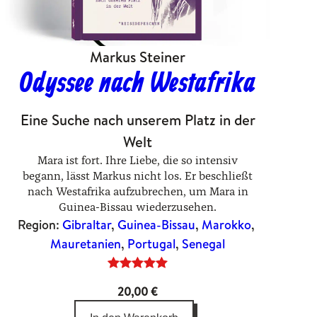
Markus Steiner
Odyssee nach Westafrika
Eine Suche nach unserem Platz in der
Welt
Mara ist fort. Ihre Liebe, die so intensiv
begann, lässt Markus nicht los. Er beschließt
nach Westafrika aufzubrechen, um Mara in
Guinea-Bissau wiederzusehen.
Region:
Gibraltar
, 
Guinea-Bissau
, 
Marokko
, 
Mauretanien
, 
Portugal
, 
Senegal
Bewertet
3
20,00
€
mit
5.00
von 5,