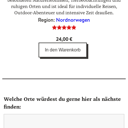
besonderen Naturerlebnissen, Tierbeobachtungen und
ruhigen Orten und ist ideal für individuelle Reisen,
Outdoor-Abenteuer und intensive Zeit draußen.
Region:
Nordnorwegen
Bewertet
5
24,00
€
mit
5.00
von 5,
In den Warenkorb
basierend
auf
Kundenbewertungen
Welche Orte würdest du gerne hier als nächste
finden: