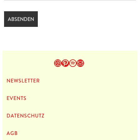
Instagram
Pinterest
Spotify
E-Mail
NEWS­LET­TER
EVENTS
DATEN­SCHUTZ
AGB