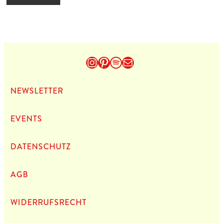
Instagram
Pinterest
Spotify
E-Mail
NEWS­LET­TER
EVENTS
DATEN­SCHUTZ
AGB
WIDERRUFSRECHT