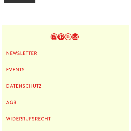
Instagram
Pinterest
Spotify
E-Mail
NEWS­LET­TER
EVENTS
DATEN­SCHUTZ
AGB
WIDERRUFSRECHT