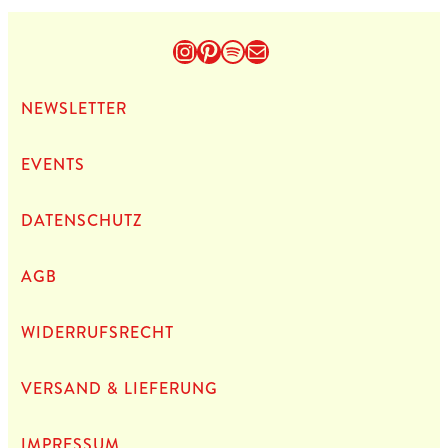
Instagram
Pinterest
Spotify
E-Mail
NEWS­LET­TER
EVENTS
DATEN­SCHUTZ
AGB
WIDERRUFSRECHT
VERSAND & LIEFERUNG
IMPRES­SUM