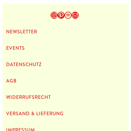
Instagram
Pinterest
Spotify
E-Mail
NEWS­LET­TER
EVENTS
DATEN­SCHUTZ
AGB
WIDERRUFSRECHT
VERSAND & LIEFERUNG
IMPRES­SUM