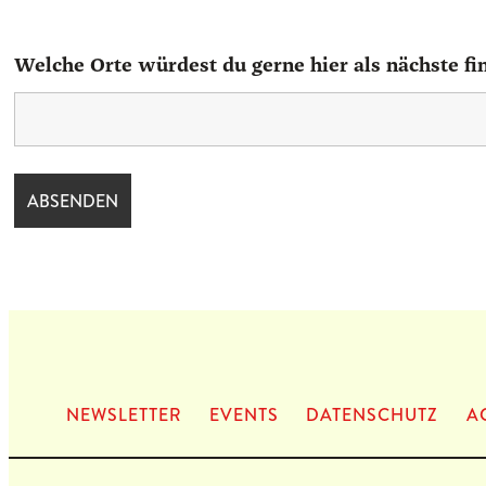
Welche Orte würdest du gerne hier als nächste fi
NEWS­LET­TER
EVENTS
DATEN­SCHUTZ
A