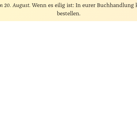
m 20. August.
Wenn es eilig ist: In eurer Buchhandlung
bestellen.