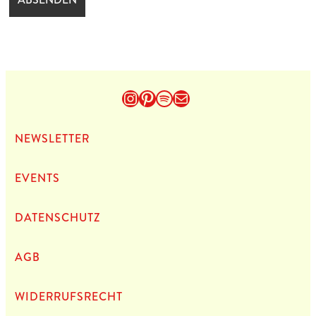
Instagram
Pinterest
Spotify
E-Mail
NEWS­LET­TER
EVENTS
DATEN­SCHUTZ
AGB
WIDERRUFSRECHT