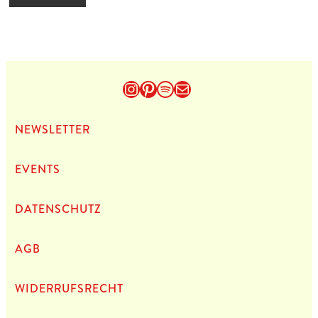
Instagram
Pinterest
Spotify
E-Mail
NEWS­LET­TER
EVENTS
DATEN­SCHUTZ
AGB
WIDERRUFSRECHT