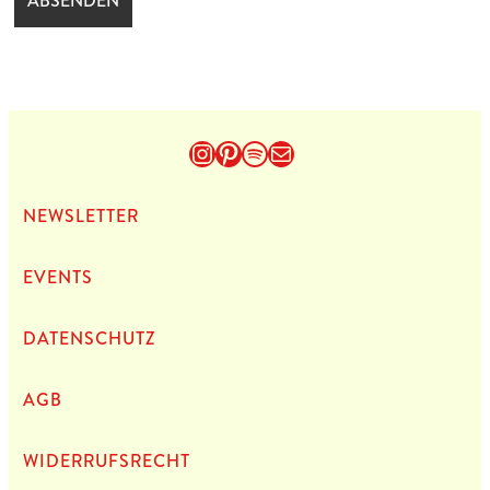
Instagram
Pinterest
Spotify
E-Mail
NEWS­LET­TER
EVENTS
DATEN­SCHUTZ
AGB
WIDERRUFSRECHT