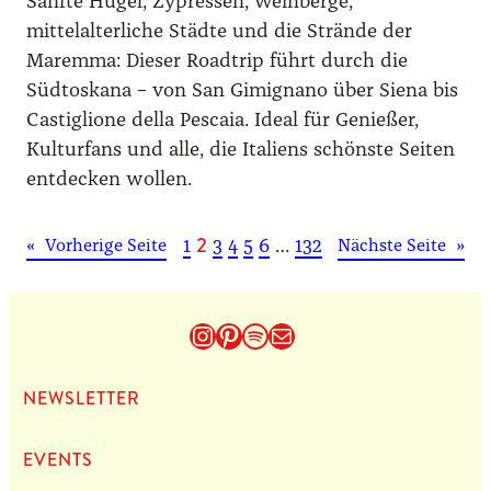
Sanfte Hügel, Zypressen, Weinberge,
mittelalterliche Städte und die Strände der
Maremma: Dieser Roadtrip führt durch die
Südtoskana – von San Gimignano über Siena bis
Castiglione della Pescaia. Ideal für Genießer,
Kulturfans und alle, die Italiens schönste Seiten
entdecken wollen.
2
1
3
4
5
6
…
132
«
Vorherige Seite
Nächste Seite
»
Instagram
Pinterest
Spotify
E-Mail
NEWS­LET­TER
EVENTS